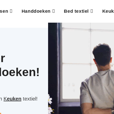
ssen
Handdoeken
Bed textiel
Keuk
r
doeken!
n
K
euken
textiel!