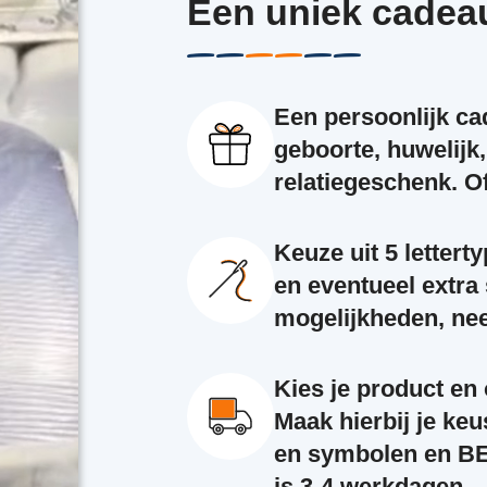
Een uniek cadea
Een persoonlijk ca
geboorte, huwelijk,
relatiegeschenk. Of 
Keuze uit 5 lettert
en eventueel extr
mogelijkheden, ne
Kies je product en
Maak hierbij je keu
en symbolen en BE
is 3-4 werkdagen