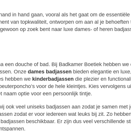
hand in hand gaan, vooral als het gaat om de essentiële 
nt van topkwaliteit, ontworpen om aan al je behoeften t
 gewoon op zoek bent naar luxe dames- of heren badjas
 na een douche of bad. Bij Badkamer Boetiek hebben we
jassen. Onze
dames badjassen
bieden elegantie en luxe,
tjes hebben we
kinderbadjassen
die plezier en functional
erponcho’s voor de hele kleintjes. Kies vervolgens uit 
t naam optie voor een persoonlijk tintje.
j ook veel uniseks badjassen aan zodat je samen met je
ssen zodat er voor iedereen wat leuks bij zit. Zo hebbe
adjassen beschikbaar. Er zijn dus veel verschillende s
ontspannen.